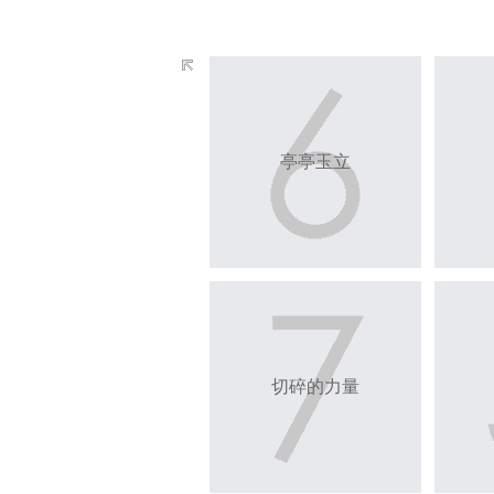
亭亭玉立
切碎的力量