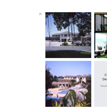
C
Des
Housi